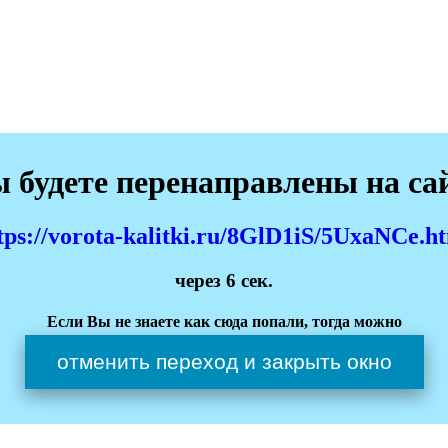
 будете перенаправлены на са
tps://vorota-kalitki.ru/8GlD1iS/5UxaNCe.h
через
6
сек.
Если Вы не знаете как сюда попали, тогда можно
отменить переход и закрыть окно