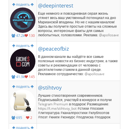
поднять
@deepinterest
Еще немного и повседневная серая жизнь
утянет весь ваш умственный потенциал на дно
Марианской впадины. Но не с нашим каналом!
Здесь вы получите простые ответы на сложные
вопросы, интересные факты для самых
любопытных, головоломки. Реклама: @apollosave
47.2k
130
поднять
@peaceofbiz
В данном канале вы найдёте все самые
полезные новости из бизнес индустрии, а также
советы и рекомендации от человека с
десятилетним стажем в данной среде.
Рекламное сотрудничество: @apollosave
41.9k
145
поднять
@stihtvoy
Лучшие стихотворения современников.
Подписывайся, участвуй в конкурсе и получи
Telegram Premium в подарок! Размещение:
https://t.me/stihtvoy_bot #стихи #поэзия
#литература #каналпростихи #клубпоэтов
#поэт #книги #конкурс #подписка #подарок
695
2
поднять