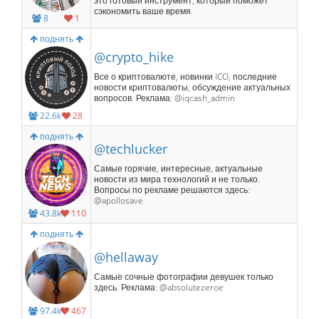
это готовый инструмент, который поможет
сэкономить ваше время.
8
1
поднять
@crypto_hike
Все о криптовалюте, новинки ICO, последние
новости криптовалюты, обсуждение актуальных
вопросов. Реклама: @iqcash_admin
22.6k
28
поднять
@techlucker
Самые горячие, интересные, актуальные
новости из мира технологий и не только.
Вопросы по рекламе решаются здесь:
@apollosave
43.8k
110
поднять
@hellaway
Самые сочные фотографии девушек только
здесь. Реклама: @absolutezeroe
97.4k
467