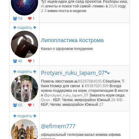
Тут ищем идеи для сайд-проектов. Разборы ниш,
AI-агенты и поиск той самой «темки» в 2026 году.
2-3 емких поста в неделю.
59
1
поднять
Липопластика Кострома
Канал о здоровом похудении.
46
1
поднять
Protyani_ruku_lapam_07🐾
Помочь хвостикам 🙏89287084035 Сбербанк, Т-
банк Номер для связи 📱89387001309 Всегда
нужна поддержка на корм, стерилизации В инсте
я @protyani_ruku_lapam_07 Заказать корм сюда:
Ozon - КБР, Чегем, микрорайон Южный 26 WB -
КБР, Чегем, микрорайон Южный 27
60
1
поднять
@efimem777
официальный телеграм канал комика ефима