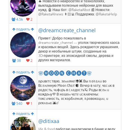
🔥 Новости о нейросетях и технологиях,
выкладываем полезные нейронки для ваших
нужд. 🤖 Наш бот: @RaketaAIbot 📰 Новости:
@RaketaAInews 👨🏻‍💻 Поддержка: @RaketaHelp
4.5k
2
поднять
@dreamcreate_channel
Привет! Добро пожаловать в
dreamcreate_channel — уголок творческого хаоса
и красивых вещей. Здесь рождаются украшения,
декор и необычные штуки, созданные на
3D‑принтере, из эпоксидной смолы, дерева и
других материалов.
38
2
поднять
🌸🅜🅞🅞🅝 🅒🅗🅐🅣🌸
𐌿ρᥙʙᥱᴛᥴᴛʙую, ᤋᥱⲙ᧘янᥱ!👽👾 Вы ᥰ᧐ᥰᥲ᧘ᥙ ʙ᧐
Вᥴᥱ᧘ᥱнную 𐌑᧐᧐ᥒ 𑀝ɦᥲᴛ!🌒 Вᥱчᥱρ ʙ ᥊ᥲᴛу, чᥲᥴᥙκ ʙ
ρᥲд᧐ᥴᴛь, чᥙɸᥙρь ʙ ᥴ᧘ᥲд᧐ᥴᴛь🪐 Рᥲды ʙᥴᥱⲙ ᥙ
κᥲжд᧐ⲙу💜 В нᥲɯᥱⲙ чᥲᴛᥱ ᥙᥴκ᧘ючᥱны:
ᴛ᧐κᥴᥙчн᧐ᥴᴛь, ᧐ᥴκ᧐ρδ᧘ᥱнᥙя, ᥰρ᧐ʙ᧐κᥲцᥙᥙ, ᥙ
ρᥱκ᧘ᥲⲙᥲ 🌆☄️
540
1
поднять
@ditixaa
life & food работаю аналитиком в банке и веду