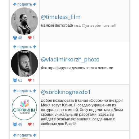
поднять
@timeless_film
мамкин фотограф inst: @ya_septembrenell
48
1
поднять
@vladimirkorzh_photo
Фотографирую и делюсь впечатлениями
63
1
поднять
@sorokinognezdo1
Добро пожаловать в канал «Сорокино гнездо»!
Меня зовут Юлия. Я создаю украшения из
натуральных камней. Хочу поделиться с Вами
своими уникальными работами. Здесь вы
найдете особые украшения, созданные с
любовью для Вас 🩷.
49
1
поднять