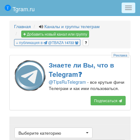
Tgram.ru
Мен
Главная
Каналы и группы телеграм
Добавить новый канал или группу
+ публикация в
@TBAZA
14722
Реклама
Знаете ли Вы, что в
Telegram❓
@TipsRuTelegram
- все крутые фичи
Телеграм и как ими пользоваться.
Подписаться
Выберите категорию