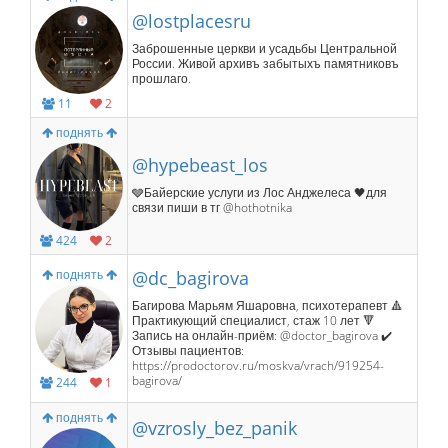
@lostplacesru
Заброшенные церкви и усадьбы Центральной
России. Живой архивъ забытыхъ памятниковъ
прошлаго.
11
2
поднять
@hypebeast_los
🩶Байерские услуги из Лос Анджелеса 🖤для
связи пиши в тг @hothotnika
424
2
поднять
@dc_bagirova
Багирова Марьям Яшаровна, психотерапевт 🔺️
Практикующий специалист, стаж 10 лет 🔻
Запись на онлайн-приём: @doctor_bagirova ✔️
Отзывы пациентов:
https://prodoctorov.ru/moskva/vrach/919254-
bagirova/
244
1
поднять
@vzrosly_bez_panik