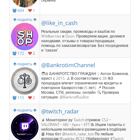
серкина
604
1
поднять
@like_in_cash
Реальные скидки, промокоды и кэшбэк по
Wildberries и Ozon. Проверяем акции, делимся
находками, отзывы о товарах/продавцах,
помощь по заказам/возвратам. Без посредников
и “сказок”.
172
2
поднять
@BankrotimChannel
🧑⚖️ БАНКРОТСТВО ГРАЖДАН | Антон Боженов,
юрист с 2015. ⚠️ В соответствии с 38-ФЗ:
процедура влечет ограничения на кредиты и
повторное банкротство (5 лет). 📍 Россия:
Москва, СПб, регионы, онлайн. 🔍 Проверка
ситуации: @BankrotRusBot
115
2
поднять
@twitch_radar
📡 Мониторинг ру Twitch стримов: CS2 •
VALORANT • ABI • Apex • EFT 📝 Ищем таланты с
небольшим онлайном и размещаем в подборке
🤖 Наш бот @twitch_radar_bot По любым
вопросам @vadzke #CS2 #Киберспорт #Twitch