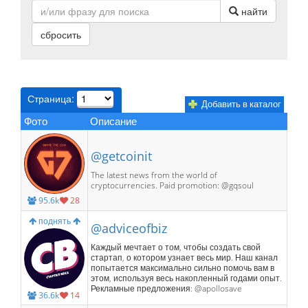
найти
сбросить
Страница:
Добавить в каталог
Фото
Описание
@getcoinit
The latest news from the world of
cryptocurrencies. Paid promotion: @gqsoul
95.6k
28
поднять
@adviceofbiz
Каждый мечтает о том, чтобы создать свой
стартап, о котором узнает весь мир. Наш канал
попытается максимально сильно помочь вам в
этом, используя весь накопленный годами опыт.
Рекламные предложения: @apollosave
36.6k
14