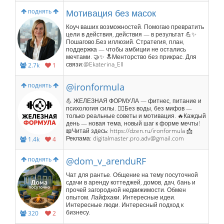
поднять
Мотивация без масок
Коуч ваших возможностей. Помогаю превратить
цели в действия, действия — в результат 💪✨
Пошагово.Без иллюзий. Стратегия, план,
поддержка — чтобы амбиции не остались
мечтами. 🤝✨ 🔝Менторство без прикрас. Для
связи:@Ekaterina_EII
2.7k
1
поднять
@ironformula
💪 ЖЕЛЕЗНАЯ ФОРМУЛА — фитнес, питание и
психология силы. 🏋️‍♂️Без воды, без мифов —
только реальные советы и мотивация. 🔥Каждый
день — новая тема, новый шаг к форме мечты!
📖Читай здесь: https://dzen.ru/ironformula 📩
Реклама: digitalmaster.pro.adv@gmail.com
1.4k
4
поднять
@dom_v_arenduRF
Чат для рантье. Общение на тему посуточной
сдачи в аренду коттеджей, домов, дач, бань и
прочей загородной недвижимости. Обмен
опытом. Лайфхаки. Интересные идеи.
Интересные люди. Интересный подход к
бизнесу.
320
2