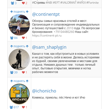
#Стримы #ABI #EFT #VALORANT #APEX #Fortnite
3
2
поднять
@continentpt
Обзоры самых красивых отелей и мест.
Организация и сопровождение индивидуальных
и бизнес-путешествий с 2010 года. По вопросам
бронирования: +79104480260 Наш сайт:
https://continent-pt.ru
84
1
поднять
@sam_shaplygin
Канал о том, как обустроиться в новых условиях
и не растерять себя в жизни. Делюсь историями
из будней, своими увлечениями и местами для
отдыха. Никаких душных тем - только личный
опыт, бытовые открытия, мемчики и нотка
рабочих моментов
39
1
поднять
@ichonicho
Комиксы, приколы, пёс Ничо и кот Ичо
617
1