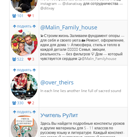
instagram — @dianatixay для сотрудничества —
@ditixay
101
1
поднять
@Malin_Family_house
💫Строим жизнь Заливаем фундамент опоры —
для себя и своего уюта 🏡 Ремонт, оформление,
идеи для дома ✨ Атмосфера, стиль и тепло в
каждой детали 👩🏽‍❤️‍👨🏽 Семья, эмоции,
реальность — без фильтров 💡 Дом — который
чувствуется сердцем 🤝@Malin_Familyhouse
522
3
поднять
@over_theirs
In each line lies another line full of sacred sound
330
2
поднять
Учитель РуЛит
Здесь Вы найдете подробные конспекты уроков
и другие материалы для 5 - 11 классов по
русскому языку и литературе. Каждый конспект-