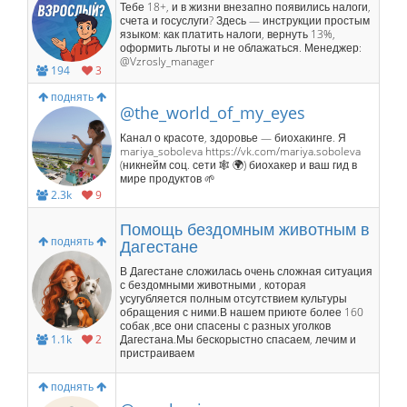
Тебе 18+, и в жизни внезапно появились налоги,
счета и госуслуги? Здесь — инструкции простым
языком: как платить налоги, вернуть 13%,
оформить льготы и не облажаться. Менеджер:
@Vzrosly_manager
194
3
поднять
@the_world_of_my_eyes
Канал о красоте, здоровье — биохакинге. Я
mariya_soboleva https://vk.com/mariya.soboleva
(никнейм соц. сети 🕸️ 🌍) биохакер и ваш гид в
мире продуктов 🌱
2.3k
9
Помощь бездомным животным в
поднять
Дагестане
В Дагестане сложилась очень сложная ситуация
с бездомными животными , которая
усугубляется полным отсутствием культуры
обращения с ними.В нашем приюте более 160
собак ,все они спасены с разных уголков
1.1k
2
Дагестана.Мы бескорыстно спасаем, лечим и
пристраиваем
поднять