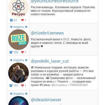
@yourbusinessresource
Растим команды. Усиливаем лидеров. Практика
вместо теории. Корпоративный университет
нового поколения.
23
1
поднять
@riizebriizenews
Русскоязычный канал о RIIZE. Новости, фото,
видео и немного тепла. С любовью ко всей
группе 🧡
150
1
поднять
@podelki_laser_cut
🎁 Уникальные подарки, интерьер, вывески,
рекламаи и изделия ручной работы ✨ Это мое
хобби, а не конвейер — каждая работа
особенна 🖼 Гравировка фото — эксклюзивный
подарок на века 👉 Пишите — создадим ваш
проек 💬Связь: @tchudskov +79996995683
103
1
поднять
@ideasbrowser