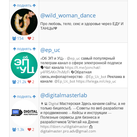
поднять
@wild_woman_dance
Про любовь, тело, секс и здоровье через ЕДУ И
ТАНЦЫ🤎
154
2
поднять
@ep_uc
«Об ЭП и УЦ» - @ep_uc самый популярный
телеграм-канал о сфере электронной подписи
🗣Чат канала https://t.me/joinchat/-
y4FR5AKn7hiMzFi 🔄Обратная
связь,инфопартнерство - @Ep_Uc_bot Реклама в
канале: @Ep_Uc_bot https://telega.in/c/ep_uc
21.2k
2
@digitalmasterlab
поднять
👨‍💻 Digital Мастерская Здесь качаем сайты, а не
только бицепсы💪 —Советы по веб-разработке
и продвижению —Кейсы и инструкции —
Полезные сервисы для бизнеса и
разработчиков 🚀Читай на Дзене:
https://dzen.ru/digitalmaster 📩
1.3k
2
digitalmaster.pro.adv@gmail.com