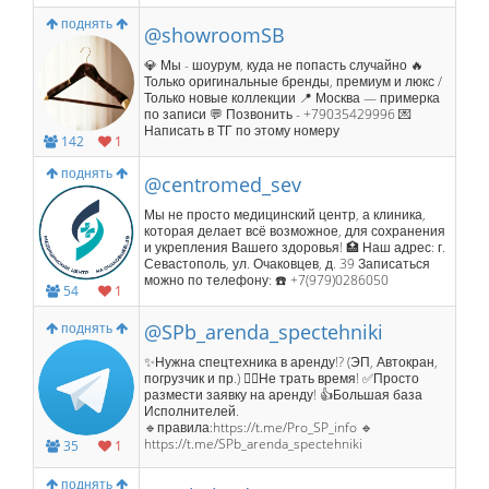
поднять
@showroomSB
💎 Мы - шоурум, куда не попасть случайно 🔥
Только оригинальные бренды, премиум и люкс /
Только новые коллекции 📍 Москва — примерка
по записи 💬 Позвонить - +79035429996 💌
Написать в ТГ по этому номеру
142
1
поднять
@centromed_sev
Мы не просто медицинский центр, а клиника,
которая делает всё возможное, для сохранения
и укрепления Вашего здоровья! 🏥​ Наш адрес: г.
Севастополь, ул. Очаковцев, д. 39 Записаться
можно по телефону: ☎️​ +7(979)0286050
54
1
поднять
@SPb_arenda_spectehniki
✨Нужна спецтехника в аренду!? (ЭП, Автокран,
погрузчик и пр.) 🏃‍♂️Не трать время! ✅Просто
размести заявку на аренду! 👍Большая база
Исполнителей.
🔹правила:https://t.me/Pro_SP_info 🔹
https://t.me/SPb_arenda_spectehniki
35
1
поднять