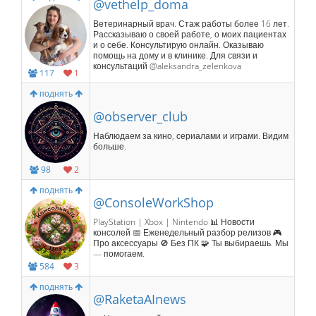
@vethelp_doma
Ветеринарный врач. Стаж работы более 16 лет.
Рассказываю о своей работе, о моих пациентах
и о себе. Консультирую онлайн. Оказываю
помощь на дому и в клинике. Для связи и
консультаций @aleksandra_zelenkova
117
1
поднять
@observer_club
Наблюдаем за кино, сериалами и играми. Видим
больше.
98
2
поднять
@ConsoleWorkShop
PlayStation | Xbox | Nintendo 📊 Новости
консолей 📅 Еженедельный разбор релизов 🎮
Про аксессуары 🚫 Без ПК 🧩 Ты выбираешь. Мы
— помогаем.
584
3
поднять
@RaketaAInews