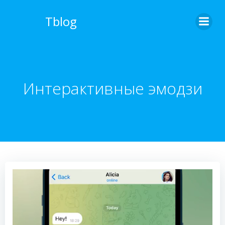
Перейти
к
Tblog
содержимому
Интерактивные эмодзи
Видеоплеер