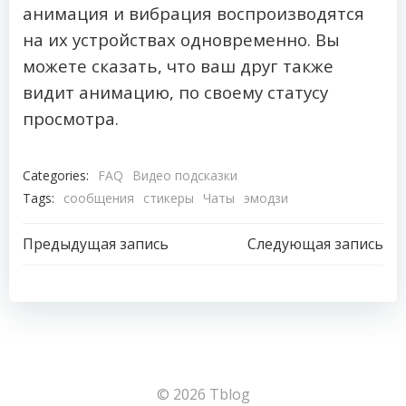
анимация и вибрация воспроизводятся
на их устройствах одновременно. Вы
можете сказать, что ваш друг также
видит анимацию, по своему статусу
просмотра.
Categories:
FAQ
Видео подсказки
Tags:
сообщения
стикеры
Чаты
эмодзи
Навигация
Навигация
Предыдущая запись
Следующая запись
по
по
записям
записям
© 2026 Tblog