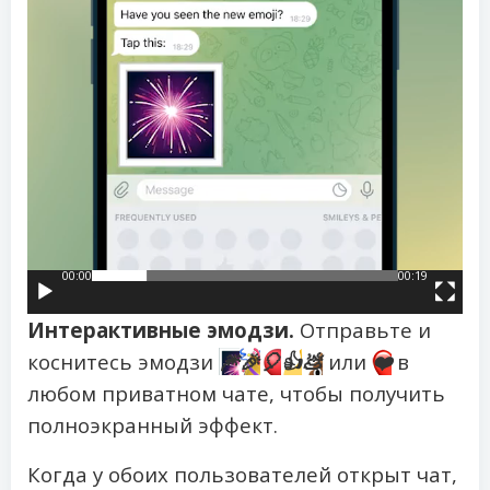
00:00
00:19
Интерактивные эмодзи.
Отправьте и
коснитесь эмодзи
🎆
🎉
🎈
👍
💩
или
❤️
в
любом приватном чате, чтобы получить
полноэкранный эффект.
Когда у обоих пользователей открыт чат,