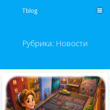
Перейти
к
Tblog
содержимому
Рубрика:
Новости