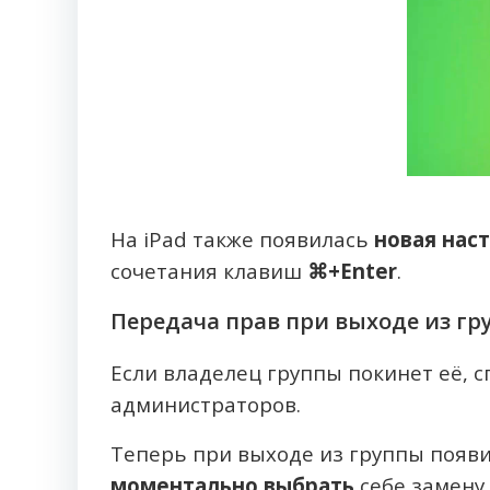
На iPad также появилась
новая нас
сочетания клавиш
⌘+Enter
.
Передача прав при выходе из гр
Если владелец группы покинет её, с
администраторов.
Теперь при выходе из группы появ
моментально выбрать
себе замену.