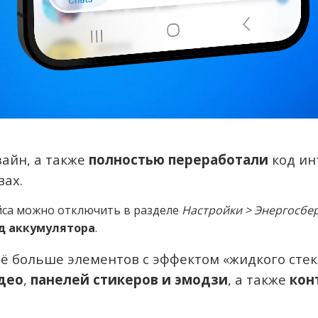
айн, а также
полностью переработали
код ин
вах.
йса можно отключить в разделе
Настройки > Энергосбе
д аккумулятора
.
ё больше элементов с эффектом «жидкого стек
део
,
панелей стикеров и эмодзи
, а также
кон