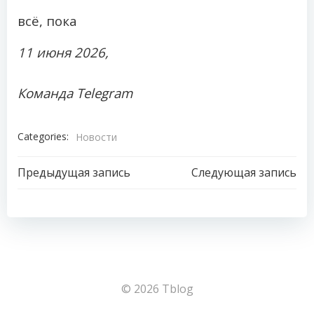
всё, пока
11 июня 2026,
Команда Telegram
Categories:
Новости
Навигация
Навигация
Предыдущая запись
Следующая запись
по
по
записям
записям
© 2026 Tblog