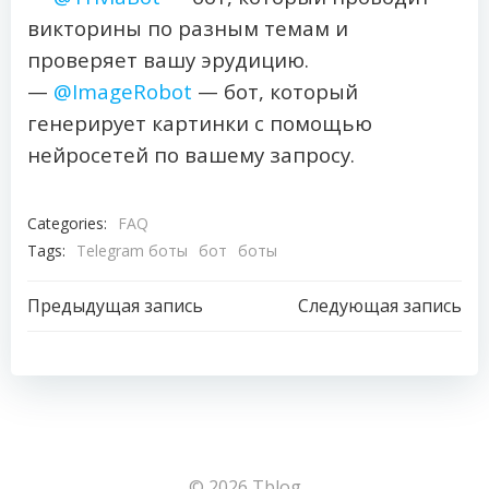
викторины по разным темам и
проверяет вашу эрудицию.
—
@ImageRobot
— бот, который
генерирует картинки с помощью
нейросетей по вашему запросу.
Categories:
FAQ
Tags:
Telegram боты
бот
боты
Навигация
Навигация
Предыдущая запись
Следующая запись
по
по
записям
записям
© 2026 Tblog