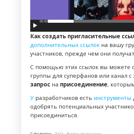
00:00
Как создать пригласительные ссы
дополнительных ссылок
на вашу гру
участников, прежде чем они получат 
С помощью этих ссылок вы можете
группы для суперфанов или канал с
запрос
на
присоединение
, которы
У
разработчиков есть
инструменты
одобрять потенциальных участнико
присоединиться.
Categories:
FAQ
Видео подсказки