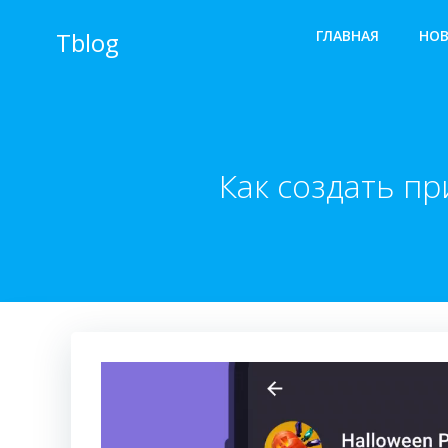
Перейти
к
Tblog
ГЛАВНАЯ
НО
содержимому
Как создать п
Видеоплеер