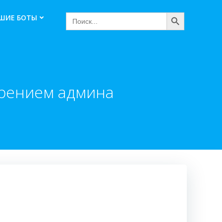
Search Button
Search
ШИЕ БОТЫ
for:
брением админа