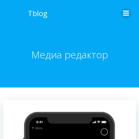
Перейти
к
Tblog
содержимому
Медиа редактор
Видеоплеер