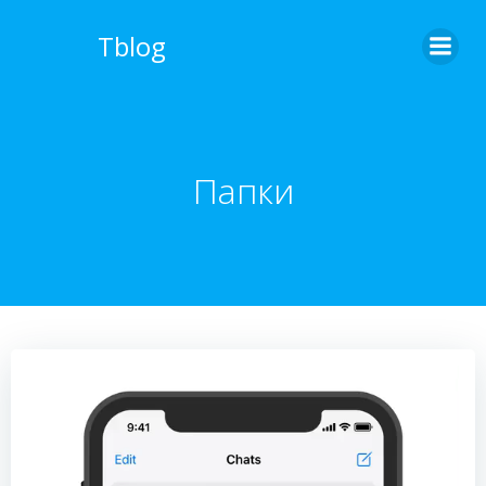
Перейти
к
Tblog
содержимому
Папки
Видеоплеер