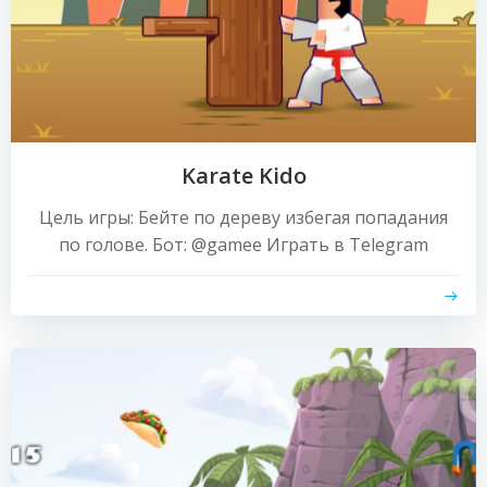
Karate Kido
Цель игры: Бейте по дереву избегая попадания
по голове. Бот: @gamee Играть в Telegram