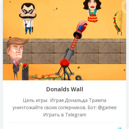
Donalds Wall
Цель игры: Играя Дональда Трампа
уничтожайте своих соперников. Бот: @gamee
Играть в Telegram