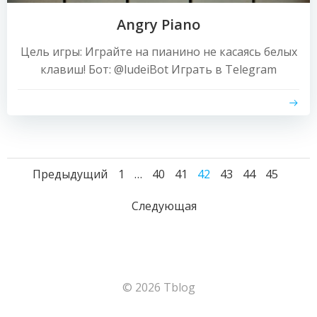
Angry Piano
Цель игры: Играйте на пианино не касаясь белых
клавиш! Бот: @ludeiBot Играть в Telegram
Навигация
Навигация
Страница
Страница
Страница
Страница
Страница
Страница
Страниц
Предыдущий
1
…
40
41
42
43
44
45
по
по
Навигация
Следующая
записям
записям
по
записям
© 2026 Tblog