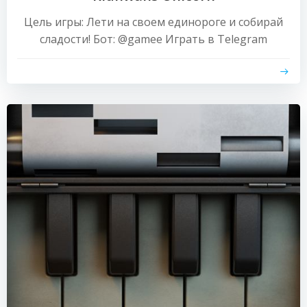
Цель игры: Лети на своем единороге и собирай
сладости! Бот: @gamee Играть в Telegram