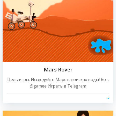
Mars Rover
Цель игры: Исследуйте Марс в поисках воды! Бот:
@gamee Играть в Telegram