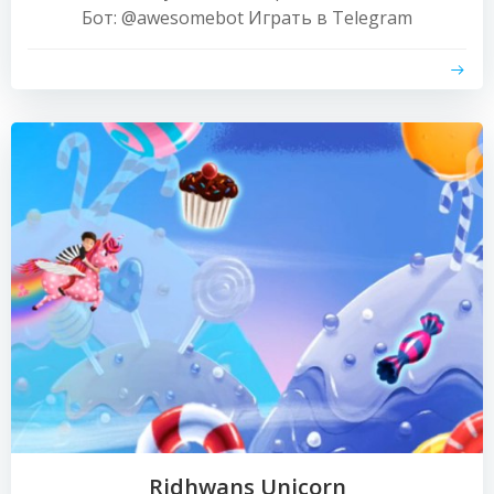
Бот: @awesomebot Играть в Telegram
Ridhwans Unicorn