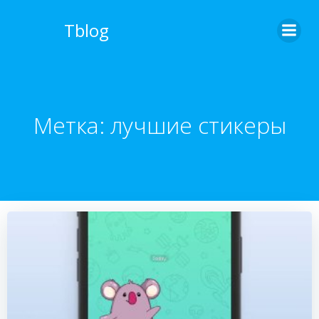
Перейти
к
Tblog
содержимому
Метка:
лучшие стикеры