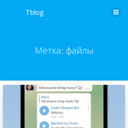
Перейти
к
Tblog
содержимому
Метка:
файлы