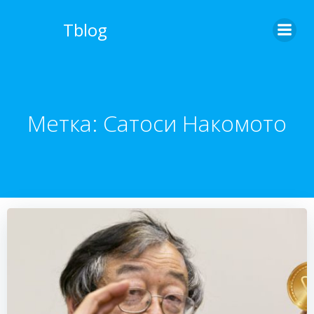
Перейти
к
Tblog
содержимому
Метка:
Сатоси Накомото