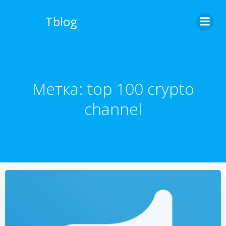
Перейти
к
Tblog
содержимому
Метка:
top 100 crypto
channel