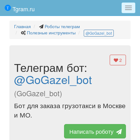
Tgram.ru
Мен
Главная
Роботы телеграм
Полезные инструменты
@GoGazel_bot
2
Телеграм бот:
@GoGazel_bot
(GoGazel_bot)
Бот для заказа грузотакси в Москве
и МО.
Написать роботу