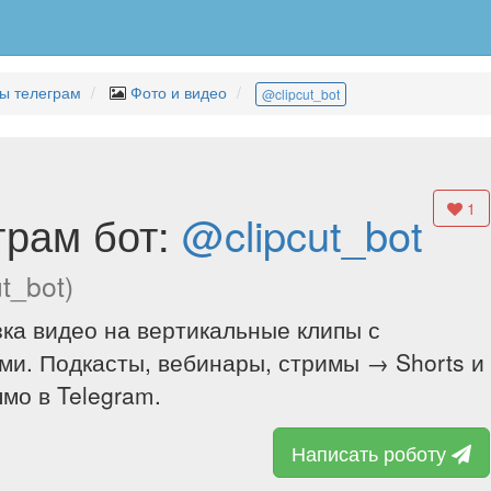
ы телеграм
Фото и видео
@clipcut_bot
1
грам бот:
@clipcut_bot
t_bot)
ка видео на вертикальные клипы с
ми. Подкасты, вебинары, стримы → Shorts и
ямо в Telegram.
Написать роботу