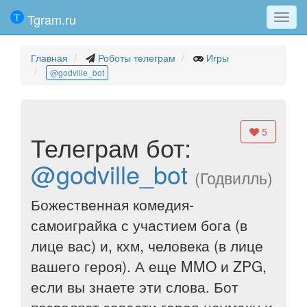
Tgram.ru
Мен
Главная
Роботы телеграм
Игры
@godville_bot
5
Телеграм бот:
@godville_bot
(Годвилль)
Божественная комедия-
самоиграйка с участием бога (в
лице вас) и, кхм, человека (в лице
вашего героя). А еще MMO и ZPG,
если вы знаете эти слова. Бот