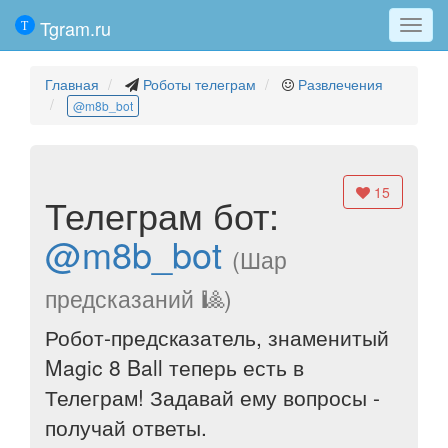
Tgram.ru
Мен
Главная
Роботы телеграм
Развлечения
@m8b_bot
15
Телеграм бот:
@m8b_bot
(Шар
предсказаний 🎱)
Робот-предсказатель, знаменитый
Magic 8 Ball теперь есть в
Телеграм! Задавай ему вопросы -
получай ответы.