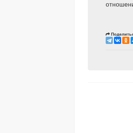
отношени
Поделитьс