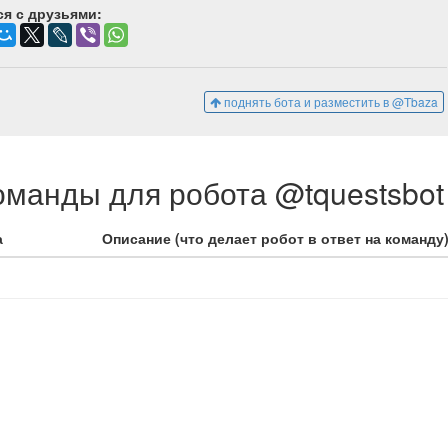
я с друзьями:
поднять бота и разместить в @Tbaza
манды для робота @tquestsbot
а
Описание (что делает робот в ответ на команду