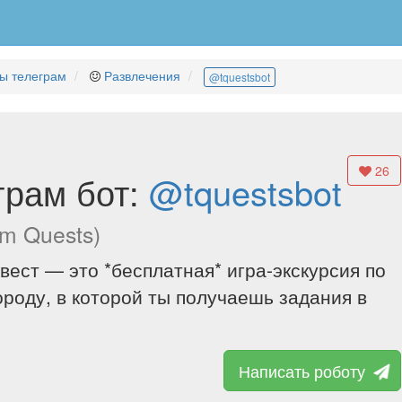
ы телеграм
Развлечения
@tquestsbot
26
грам бот:
@tquestsbot
am Quests)
вест — это *бесплатная* игра-экскурсия по
ороду, в которой ты получаешь задания в
Написать роботу