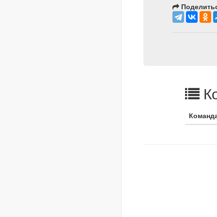
Поделитьс
Ко
Команд