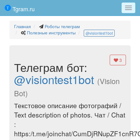
Tgram.ru
Мен
Главная
Роботы телеграм
Полезные инструменты
@visiontest1bot
3
Телеграм бот:
@visiontest1bot
(Vision
Bot)
Текстовое описание фотографий /
Text description of photos. Чат / Chat
:
https:/t.me/joinchat/CumDjRNupZF1cnR