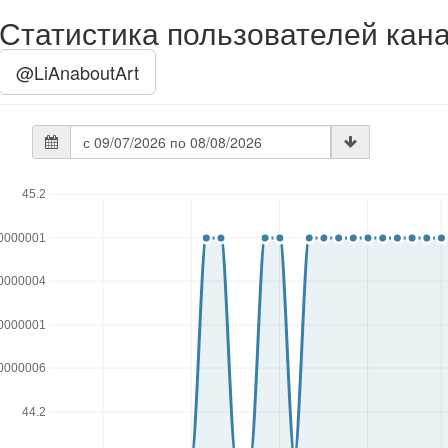
Статистика пользователей кан
@LiAnaboutArt
Дата
статистики
45.2
0000001
0000004
0000001
0000006
44.2