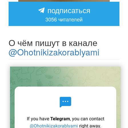
подписаться
3056
читателей
О чём пишут в канале
@Ohotnikizakorablyami