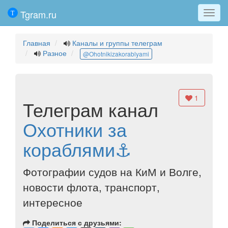
Tgram.ru
Мен
Главная
Каналы и группы телеграм
Разное
@Ohotnikizakorablyami
1
Телеграм канал
Охотники за
кораблями⚓️
Фотографии судов на КиМ и Волге,
новости флота, транспорт,
интересное
Поделиться с друзьями: