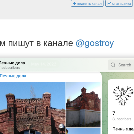
поднять канал
статистика
м пишут в канале
@gostroy