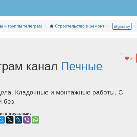
ы и группы телеграм
Строительство и ремонт
@gostroy
2
грам канал
Печные
ела. Кладочные и монтажные работы. С
 без.
я с друзьями: