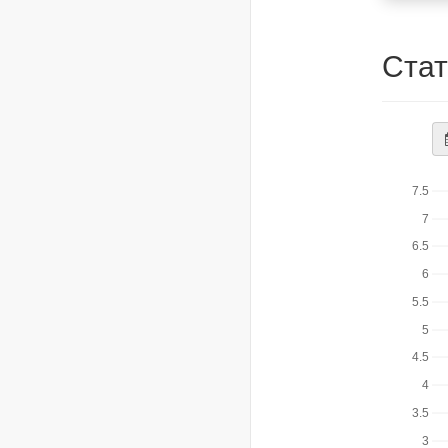
Стат
Да
ст
7.5
7
6.5
6
5.5
5
4.5
4
3.5
3