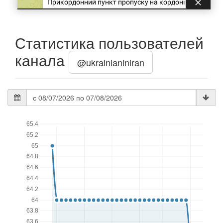
Статистика пользователей
канала
@ukrainianiniran
Дата
статистики
65.4
65.2
65
64.8
64.6
64.4
64.2
64
63.8
63.6