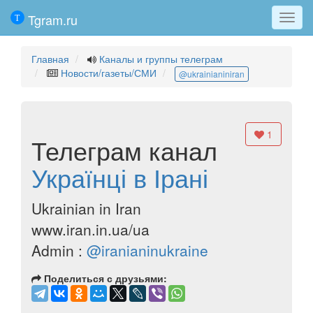
Tgram.ru
Мен
Главная
Каналы и группы телеграм
Новости/газеты/СМИ
@ukrainianiniran
1
Телеграм канал
Українці в Ірані
Ukrainian in Iran
www.iran.in.ua/ua
Admin :
@iranianinukraine
Поделиться с друзьями: