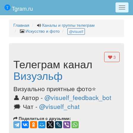
Tgram.ru
Мен
Главная
Каналы и группы телеграм
Искусство и фото
@visuelf
3
Телеграм канал
Визуэльф
Визуально приятные фото⭐️
👤 Автор -
@visuelf_feedback_bot
🗯️ Чат -
@visuelf_chat
Поделиться с друзьями: