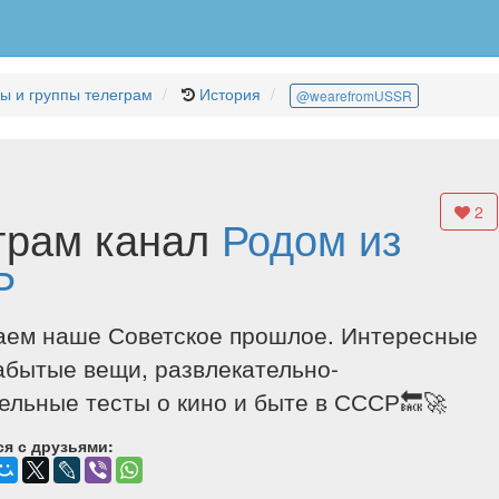
ы и группы телеграм
История
@wearefromUSSR
2
грам канал
Родом из
Р
аем наше Советское прошлое. Интересные
абытые вещи, развлекательно-
ельные тесты о кино и быте в СССР🔙🚀
я с друзьями: