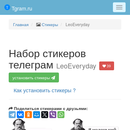
Tgram.ru
Мен
Главная
Стикеры
LeoEveryday
Набор стикеров
телеграм
LeoEveryday
39
установить стикеры
Как установить стикеры ?
Поделиться стикерами с друзьями: