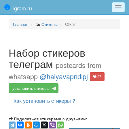
Tgram.ru
Мен
Главная
Стикеры
Otkrrr
Набор стикеров
телеграм
postcards from
whatsapp
@halyavapridipj
27
установить стикеры
Как установить стикеры ?
Поделиться стикерами с друзьями: