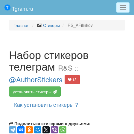
Tgram.ru
Мен
Главная
Стикеры
RS_AFilinkov
Набор стикеров
телеграм
R&S ::
@AuthorStickers
13
установить стикеры
Как установить стикеры ?
Поделиться стикерами с друзьями: