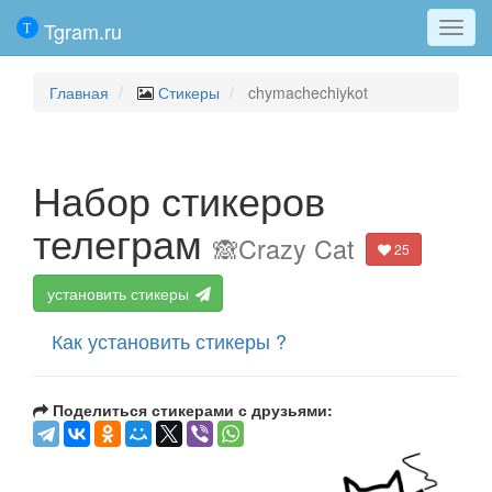
Tgram.ru
Мен
Главная
Стикеры
chymachechiykot
Набор стикеров
телеграм
🙈Crazy Cat
25
установить стикеры
Как установить стикеры ?
Поделиться стикерами с друзьями: