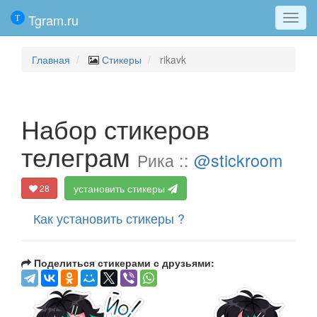
Tgram.ru
Мен
Главная
Стикеры
rikavk
Набор стикеров
телеграм
Рика ::
@stickroom
установить стикеры
28
Как установить стикеры ?
Поделиться стикерами с друзьями: