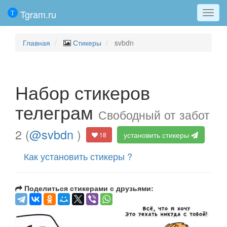
Tgram.ru
Мен
Главная
Стикеры
svbdn
Набор стикеров
телеграм
Свободный от забот
2 (
@svbdn
)
установить стикеры
18
Как установить стикеры ?
Поделиться стикерами с друзьями: