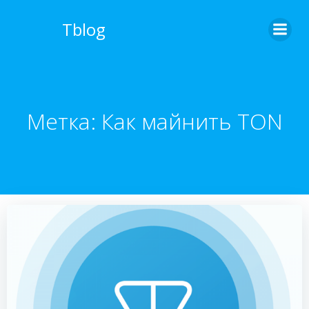
Перейти
к
Tblog
содержимому
Метка:
Как майнить TON