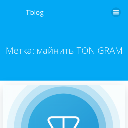
Перейти
к
Tblog
содержимому
Метка:
майнить TON GRAM