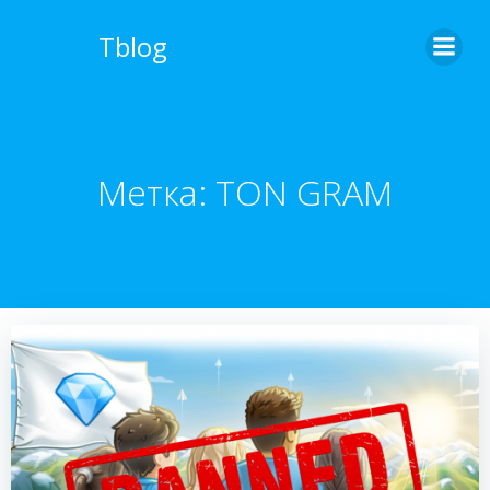
Перейти
к
Tblog
содержимому
Метка:
TON GRAM