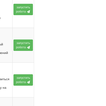
запустить
робота
у
запустить
ый
робота
чений
запустить
виться
робота
у на