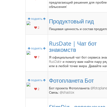
предлагающий решения для пробл
облысения!
поднять
Продуктовый гид
2
Пищевая ценность и состав продукт
RusDate | Чат бот
знакомств
поднять
Я официальный чат бот сервиса зна
7
RusDate и помогу вам найти пару р
или в любой точке мира. Давайте на
Фотопланета Бот
поднять
Бот проекта Фотопланета @fotoplane
2
Связь: @shastox
StimDig - пополнение