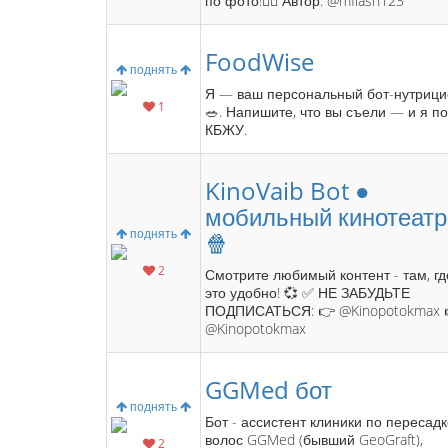
по фото!🏋️‍♀️ Автор: @mflash123
FoodWise
поднять
Я — ваш персональный бот-нутрици
1
🥗. Напишите, что вы съели — и я п
КБЖУ.
KinoVaib Bot ●
мобильный кинотеатр
поднять
🍿
2
Смотрите любимый контент - там, г
это удобно! 💞 ✅ НЕ ЗАБУДЬТЕ
ПОДПИСАТЬСЯ: 👉 @Kinopotokmax 
@Kinopotokmax
GGMed бот
поднять
Бот - ассистент клиники по пересад
волос GGMed (бывший GeoGraft),
2