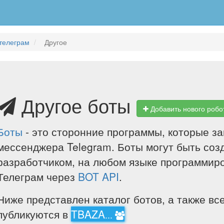
телеграм
Другое
Другое боты
Добавить нового робот
Боты
- это сторонние программы, которые за
мессенджера Telegram. Боты могут быть со
разработчиком, на любом языке программиро
Телеграм через
BOT API
.
Ниже представлен каталог ботов, а также вс
публикуются в
TBAZA
...