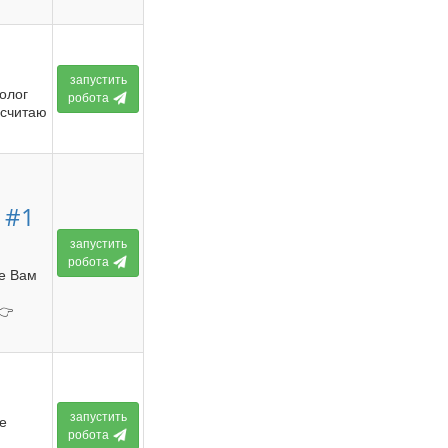
запустить
олог
робота
осчитаю
 #1
запустить
робота
де Вам
👉
запустить
ке
робота