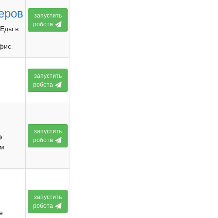
еров
запустить
робота
 Еды в
фис.
запустить
робота
запустить

робота
ем
запустить
робота
е