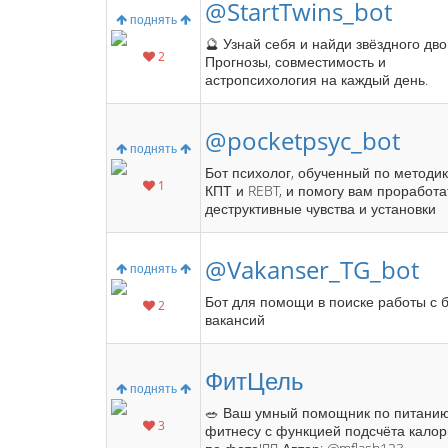
@StartTwins_bot
поднять
🔮 Узнай себя и найди звёздного дво
2
Прогнозы, совместимость и
астропсихология на каждый день.
@pocketpsyc_bot
поднять
Бот психолог, обученный по методи
1
КПТ и REBT, и помогу вам проработа
деструктивные чувства и установки
@Vakanser_TG_bot
поднять
Бот для помощи в поиске работы с 
2
вакансий
ФитЦель
поднять
🥗 Ваш умный помощник по питани
3
фитнесу с функцией подсчёта кало