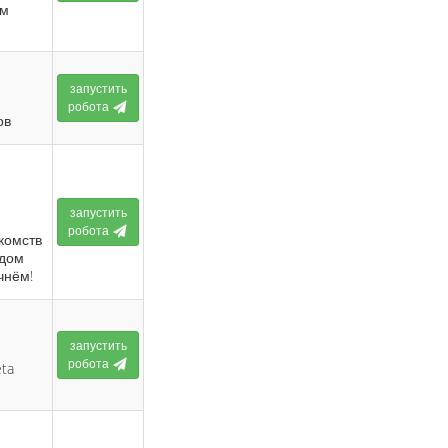
ем
запустить
робота
ов
запустить
робота
комств
ядом
чнём!
запустить
робота
ta