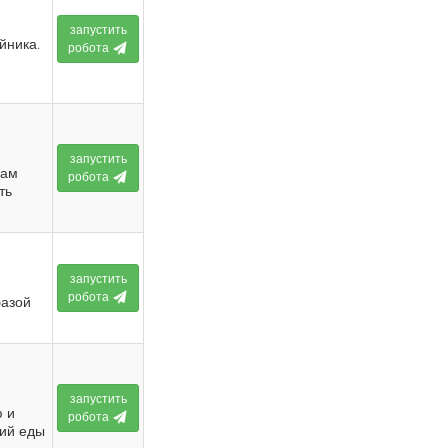
запустить
йника.
робота
запустить
кам
робота
ть
запустить
робота
базой
запустить
ю и
робота
рий еды