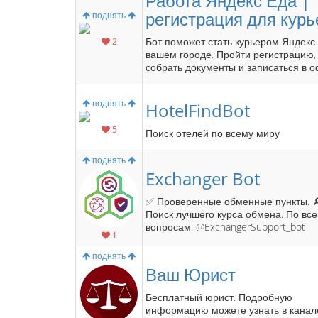
Работа Яндекс Еда |
регистрация для курь
поднять
Бот поможет стать курьером Яндекс
2
вашем городе. Пройти регистрацию,
собрать документы и записаться в о
поднять
HotelFindBot
5
Поиск отелей по всему миру
поднять
Exchanger Bot
✅ Проверенные обменные пункты. 
Поиск лучшего курса обмена. По вс
вопросам: @ExchangerSupport_bot
1
поднять
Ваш Юрист
Бесплатный юрист. Подробную
информацию можете узнать в канал