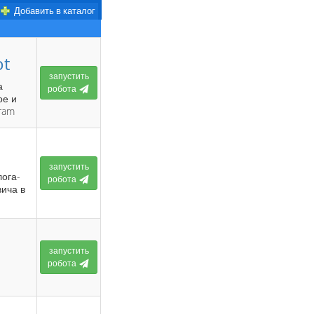
Добавить в каталог
ot
запустить
а
робота
ое и
ram
запустить
лога-
робота
ича в
запустить
робота