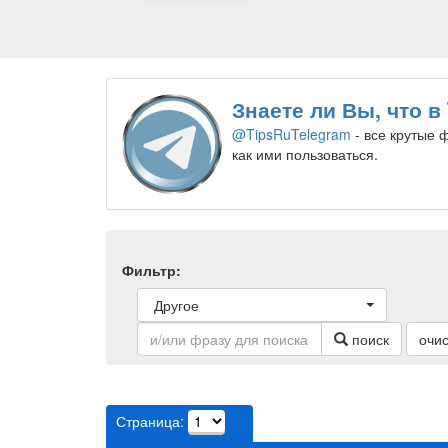
Знаете ли Вы, что в
@TipsRuTelegram
- все крутые 
как ими пользоваться.
Фильтр:
Другое
поиск
очис
Страница: