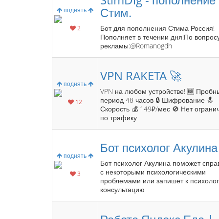
Стим.
поднять
Бот для пополнения Стима Россия!
2
Пополняет в течении дня!По вопрос
рекламы:@Romanogdh
VPN RAKETA 🚀
поднять
VPN на любом устройстве! 🆓 Пробн
период 48 часов 🔒 Шифрование 🔝
12
Скорость 💰 149₽/мес 🚫 Нет ограни
по трафику
Бот психолог Акулина
поднять
Бот психолог Акулина поможет спра
с некоторыми психологическими
3
проблемами или запишет к психолог
консультацию