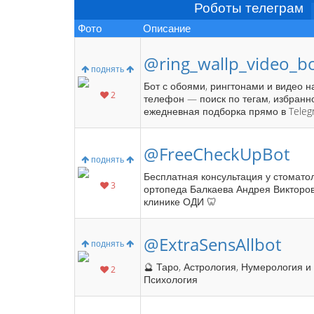
Роботы телеграм
Фото
Описание
@ring_wallp_video_b
поднять
Бот с обоями, рингтонами и видео н
2
телефон — поиск по тегам, избранн
ежедневная подборка прямо в Teleg
@FreeCheckUpBot
поднять
Бесплатная консультация у стомато
3
ортопеда Балкаева Андрея Викторов
клинике ОДИ 🦷
@ExtraSensAllbot
поднять
🔮 Таро, Астрология, Нумерология и
2
Психология