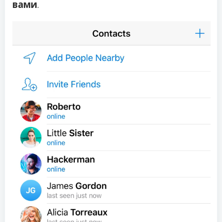
вами
.