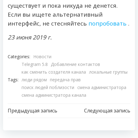
существует и пока никуда не денется.
Если вы ищете альтернативный
интерфейс, не стесняйтесь
попробовать
.
23 июня 2019 г.
Categories:
Новости
Telegram 5.8
Добавление контактов
как сменить создателя канала
локальные группы
Tags:
люди рядом
передача прав
поиск людей поблизости
смена администратора
смена администратора канала
Навигация
Навигация
Предыдущая запись
Следующая запись
по
по
записям
записям