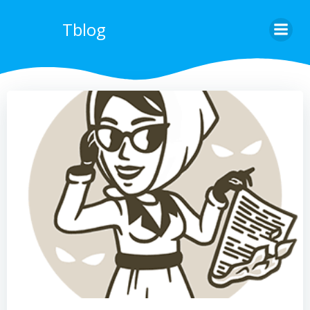
Перейти
к
Tblog
содержимому